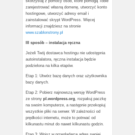
skorzystaj z pomocy osób, które pomogą Tobie
zarejestrować własną domenę, utworzyć konto
hostingowe, utworzyć adresy email i
zainstalować skrypt WordPress. Więcej
informacji znajdziesz na stronie
www.szablonstrony.pl
III sposób – instalacja ręczna
Jeżeli Twój dostawca hostingu nie udostępnia
autoinstalatora, ręczna instalacja będzie
podzielona na kilka etapów.
Etap 1: Utwórz bazę danych oraz użytkownika
bazy danych.
Etap 2: Pobierz najnowszą wersję WordPress
ze strony
pl.wordpress.org
, rozpakuj paczkę
na swoim komputerze, a następnie przekopiuj
wszystkie pliki na serwer. W zależności od
prędkości internetu, może to potrwać od
kilkunastu minut do nawet kilkunastu godzin.
Etap 3: Wpisz w przeglądarce adres swojej