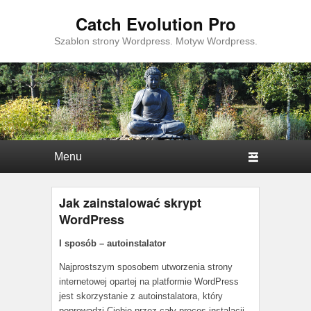
Catch Evolution Pro
Szablon strony Wordpress. Motyw Wordpress.
Główne menu
Przejdź do tekstu
Przeskocz do widgetów
Jak zainstalować skrypt
WordPress
Opublikowano
16 kwietnia 2019
przez
I sposób – autoinstalator
szablonstrony
Najprostszym sposobem utworzenia strony
internetowej opartej na platformie WordPress
jest skorzystanie z autoinstalatora, który
poprowadzi Ciebie przez cały proces instalacji.