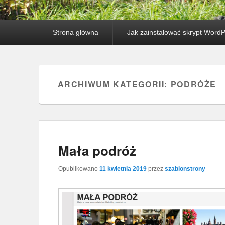
Główne menu
Przejdź do tekstu
Przeskocz do widgetów
Strona główna
Jak zainstalować skrypt Word
ARCHIWUM KATEGORII:
PODRÓŻE
Mała podróż
Opublikowano
11 kwietnia 2019
przez
szablonstrony