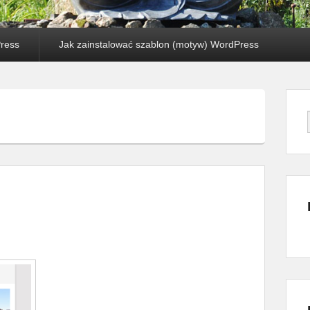
Press
Jak zainstalować szablon (motyw) WordPress