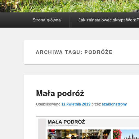
Główne menu
Przejdź do tekstu
Przeskocz do widgetów
Strona główna
Jak zainstalować skrypt Word
ARCHIWA TAGU:
PODRÓŻE
Mała podróż
Opublikowano
11 kwietnia 2019
przez
szablonstrony