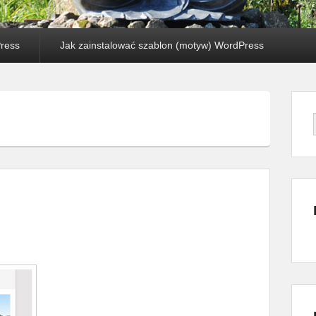
Press
Jak zainstalować szablon (motyw) WordPress