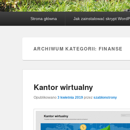
Główne menu
Przejdź do tekstu
Przeskocz do widgetów
Strona główna
Jak zainstalować skrypt Word
ARCHIWUM KATEGORII:
FINANSE
Kantor wirtualny
Opublikowano
3 kwietnia 2019
przez
szablonstrony