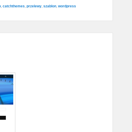
o
,
catchthemes
,
przelewy
,
szablon
,
wordpress