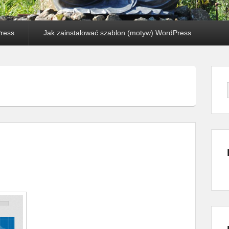
Press
Jak zainstalować szablon (motyw) WordPress