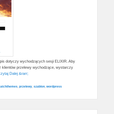
 wpis dotyczy wychodzących sesji ELIXIR. Aby
ez klientów przelewy wychodzące, wystarczy
zytaj Dalej &rarr;
catchthemes
,
przelewy
,
szablon
,
wordpress