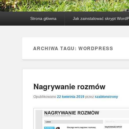
Główne menu
Przejdź do tekstu
Przeskocz do widgetów
Strona główna
Jak zainstalować skrypt Word
ARCHIWA TAGU:
WORDPRESS
Nagrywanie rozmów
Opublikowano
22 kwietnia 2019
przez
szablonstrony