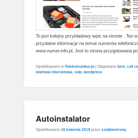
To jest kolejny przykładowy wpis na stronie . Ten
przydatne informacje na temat numerów telefonicz
www.numer.info.pl. Jest to strona przygotowana p
Opublikowano w
Telekomunikacja
|
Otagowano
best
,
call c
telefonia internetowa
,
voip
,
wordpress
Autoinstalator
Opublikowano
16 kwietnia 2019
przez
szablonstrony