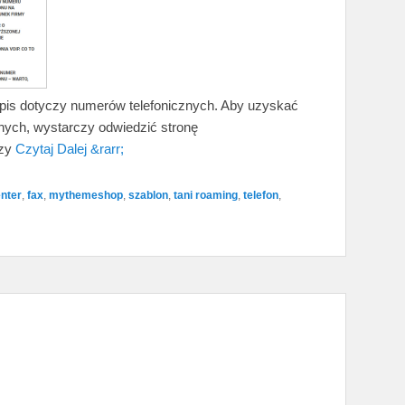
 wpis dotyczy numerów telefonicznych. Aby uzyskać
nych, wystarczy odwiedzić stronę
rzy
Czytaj Dalej &rarr;
enter
,
fax
,
mythemeshop
,
szablon
,
tani roaming
,
telefon
,