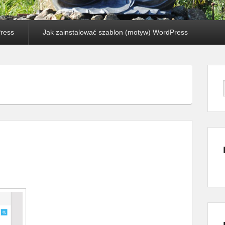
Press
Jak zainstalować szablon (motyw) WordPress