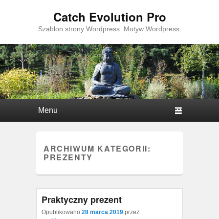
Catch Evolution Pro
Szablon strony Wordpress. Motyw Wordpress.
Główne menu
Przejdź do tekstu
Przeskocz do widgetów
ARCHIWUM KATEGORII:
PREZENTY
Praktyczny prezent
Opublikowano
28 marca 2019
przez